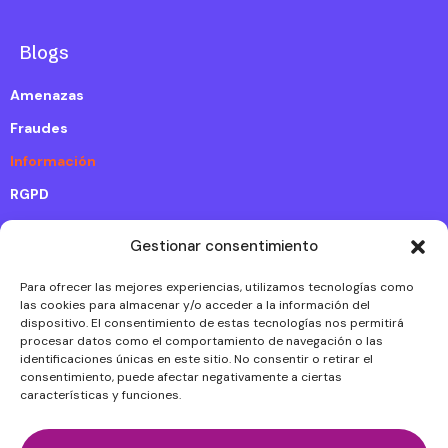
Blogs
Amenazas
Fraudes
Información
RGPD
Gestionar consentimiento
Proteja el futuro digital de su empresa.
Para ofrecer las mejores experiencias, utilizamos tecnologías como
Contacte con nuestros expertos en ciberseguridad.
las cookies para almacenar y/o acceder a la información del
dispositivo. El consentimiento de estas tecnologías nos permitirá
Contáctenos
procesar datos como el comportamiento de navegación o las
identificaciones únicas en este sitio. No consentir o retirar el
consentimiento, puede afectar negativamente a ciertas
características y funciones.
©2025 Ciberlogic
Política de privacidad
Política de cookies (UE)
Aviso Legal