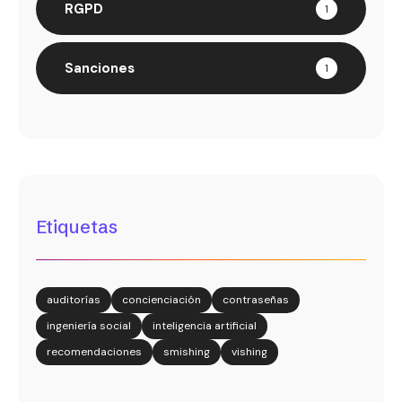
RGPD
1
Sanciones
1
Etiquetas
auditorías
concienciación
contraseñas
ingeniería social
inteligencia artificial
recomendaciones
smishing
vishing